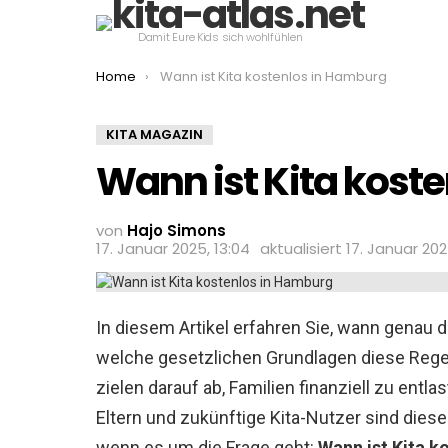
Damit Eure Kids sich wohlfühlen
You are here:
Home
Wann ist Kita kostenlos in Hamburg
KITA MAGAZIN
Wann ist Kita kost
von
Hajo Simons
17. Januar 2025, 13:04
aktualisiert
17. Januar 202
In diesem Artikel erfahren Sie, wann genau d
welche gesetzlichen Grundlagen diese Rege
zielen darauf ab, Familien finanziell zu entla
Eltern und zukünftige Kita-Nutzer sind dies
wenn es um die Frage geht:
Wann ist Kita k