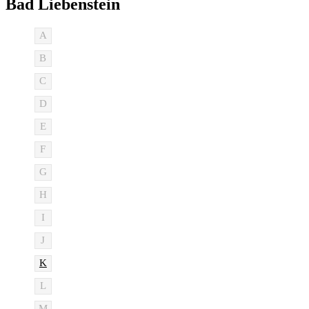
Bad Liebenstein
A
B
C
D
E
F
G
H
I
J
K
L
M