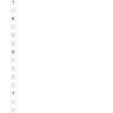
I
J
K
L
M
N
O
P
Q
R
S
T
U
V