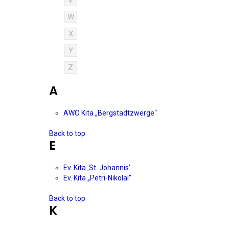
V
W
X
Y
Z
A
AWO Kita „Bergstadtzwerge“
Back to top
E
Ev. Kita ‚St. Johannis‘
Ev. Kita „Petri-Nikolai“
Back to top
K