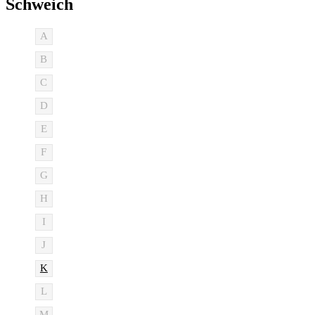
Schweich
A
B
C
D
E
F
G
H
I
J
K
L
M