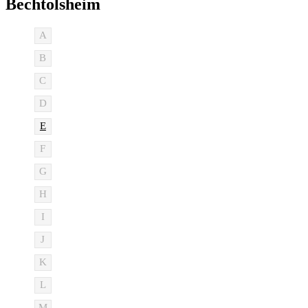
Bechtolsheim
A
B
C
D
E
F
G
H
I
J
K
L
M