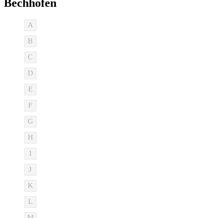
Bechhofen
A
B
C
D
E
F
G
H
I
J
K
L
M