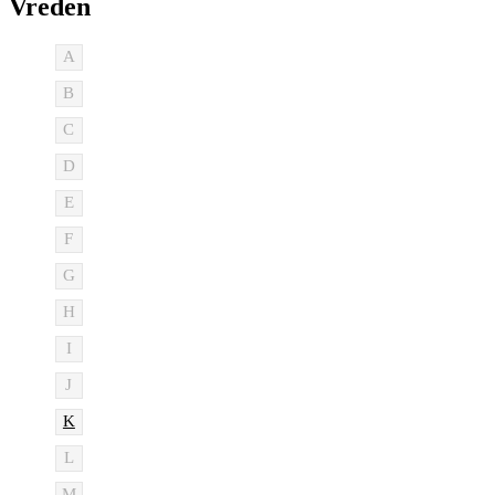
Vreden
A
B
C
D
E
F
G
H
I
J
K
L
M