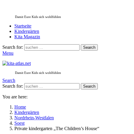
Damit Eure Kids sich wohlfühlen
Startseite
Kindergärten
Kita Magazin
Search for:
Search
Menu
Damit Eure Kids sich wohlfühlen
Search
Search for:
Search
You are here:
Home
Kindergärten
Nordrhein-Westfalen
Soest
Private kindergarten „The Children’s House“