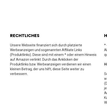
RECHTLICHES
H
Unsere Webseite finanziert sich durch platzierte
*
Werbeanzeigen und sogenannten Affiliate Links
A
(Produktlinks). Diese sind mit einem * oder einem Hinweis
q
auf Amazon verlinkt. Durch das Anklicken der
Produktlinks bzw. Werbeanzeigen verdienen wir einen
H
kleinen Betrag, der uns hilft, diese Seite weiter zu
verbessern.
S
w
(
j
A
K
W