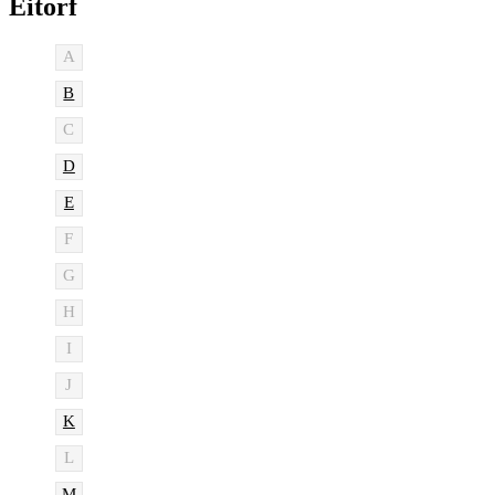
Eitorf
A
B
C
D
E
F
G
H
I
J
K
L
M