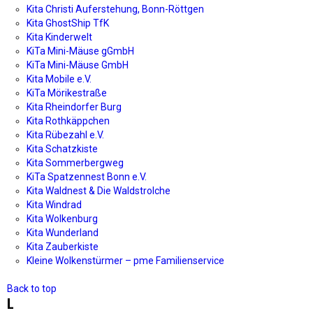
Kita Christi Auferstehung, Bonn-Röttgen
Kita GhostShip TfK
Kita Kinderwelt
KiTa Mini-Mäuse gGmbH
KiTa Mini-Mäuse GmbH
Kita Mobile e.V.
KiTa Mörikestraße
Kita Rheindorfer Burg
Kita Rothkäppchen
Kita Rübezahl e.V.
Kita Schatzkiste
Kita Sommerbergweg
KiTa Spatzennest Bonn e.V.
Kita Waldnest & Die Waldstrolche
Kita Windrad
Kita Wolkenburg
Kita Wunderland
Kita Zauberkiste
Kleine Wolkenstürmer – pme Familienservice
Back to top
L