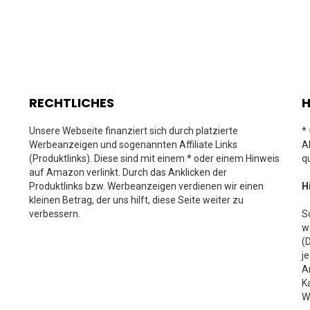
RECHTLICHES
H
Unsere Webseite finanziert sich durch platzierte
*
Werbeanzeigen und sogenannten Affiliate Links
A
(Produktlinks). Diese sind mit einem * oder einem Hinweis
q
auf Amazon verlinkt. Durch das Anklicken der
Produktlinks bzw. Werbeanzeigen verdienen wir einen
H
kleinen Betrag, der uns hilft, diese Seite weiter zu
verbessern.
S
w
(
j
A
K
W