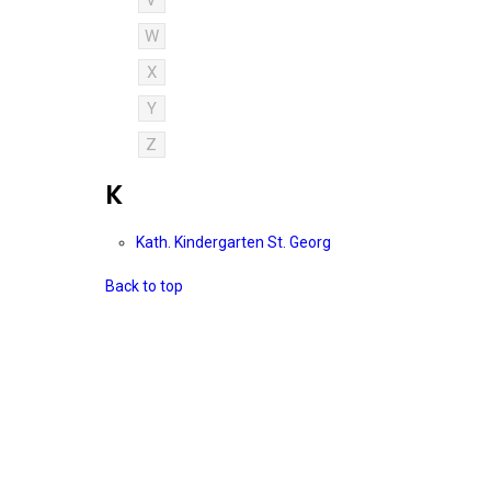
V
W
X
Y
Z
K
Kath. Kindergarten St. Georg
Back to top