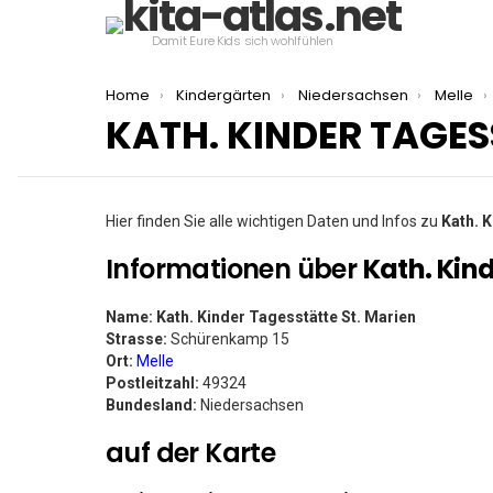
Damit Eure Kids sich wohlfühlen
You are here:
Home
Kindergärten
Niedersachsen
Melle
KATH. KINDER TAGES
Hier finden Sie alle wichtigen Daten und Infos zu
Kath. 
Informationen über
Kath. Kin
Name:
Kath. Kinder Tagesstätte St. Marien
Strasse:
Schürenkamp 15
Ort:
Melle
Postleitzahl:
49324
Bundesland:
Niedersachsen
auf der Karte