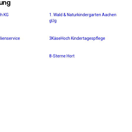
bung
ch KG
1. Wald & Naturkindergarten Aachen
gUg
lienservice
3KäseHoch Kindertagespflege
8-Sterne Hort