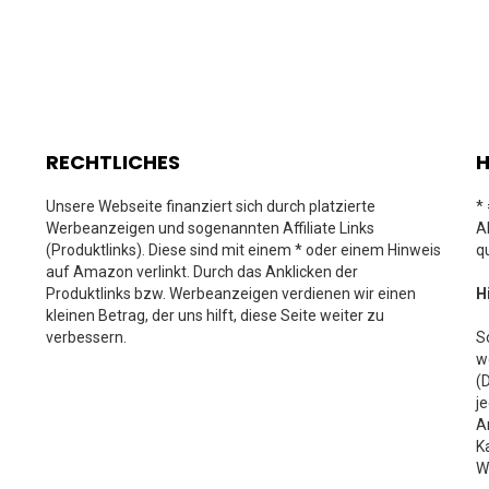
RECHTLICHES
H
Unsere Webseite finanziert sich durch platzierte
*
Werbeanzeigen und sogenannten Affiliate Links
A
(Produktlinks). Diese sind mit einem * oder einem Hinweis
q
auf Amazon verlinkt. Durch das Anklicken der
Produktlinks bzw. Werbeanzeigen verdienen wir einen
H
kleinen Betrag, der uns hilft, diese Seite weiter zu
verbessern.
S
w
(
j
A
K
W