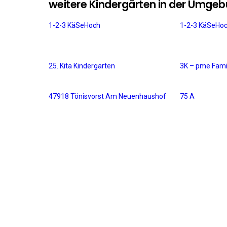
weitere Kindergärten in der Umge
1-2-3 KäSeHoch
1-2-3 KäSeHo
25. Kita Kindergarten
3K – pme Fami
47918 Tönisvorst Am Neuenhaushof
75 A