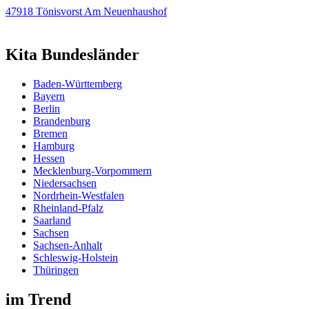
47918 Tönisvorst Am Neuenhaushof
Kita Bundesländer
Baden-Württemberg
Bayern
Berlin
Brandenburg
Bremen
Hamburg
Hessen
Mecklenburg-Vorpommern
Niedersachsen
Nordrhein-Westfalen
Rheinland-Pfalz
Saarland
Sachsen
Sachsen-Anhalt
Schleswig-Holstein
Thüringen
im Trend