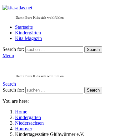
Damit Eure Kids sich wohlfühlen
Startseite
Kindergärten
Kita Magazin
Search for:
Search
Menu
Damit Eure Kids sich wohlfühlen
Search
Search for:
Search
You are here:
Home
Kindergärten
Niedersachsen
Hanover
Kindertagesstätte Glühwürmer e.V.