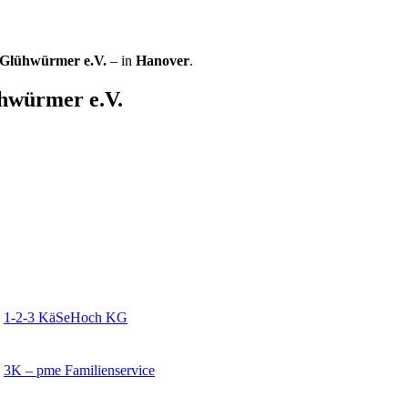
e Glühwürmer e.V.
– in
Hanover
.
ühwürmer e.V.
1-2-3 KäSeHoch KG
3K – pme Familienservice