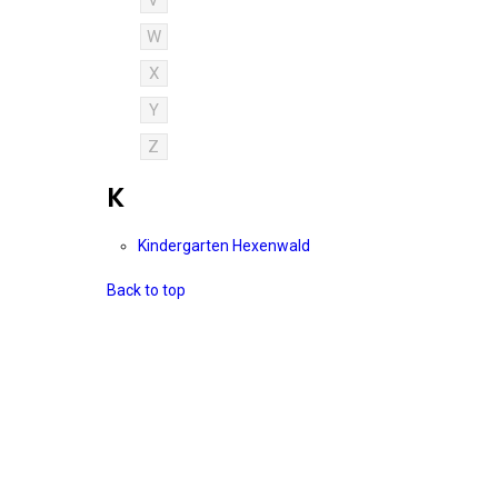
V
W
X
Y
Z
K
Kindergarten Hexenwald
Back to top