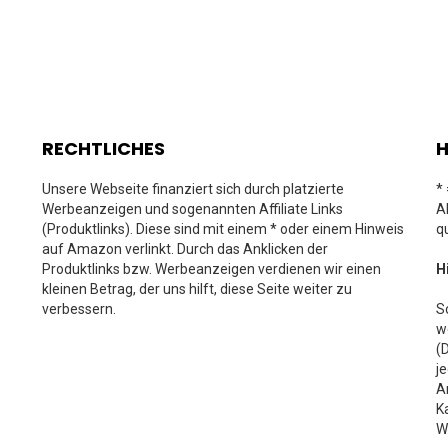
RECHTLICHES
H
Unsere Webseite finanziert sich durch platzierte
*
Werbeanzeigen und sogenannten Affiliate Links
A
(Produktlinks). Diese sind mit einem * oder einem Hinweis
q
auf Amazon verlinkt. Durch das Anklicken der
Produktlinks bzw. Werbeanzeigen verdienen wir einen
H
kleinen Betrag, der uns hilft, diese Seite weiter zu
verbessern.
S
w
(
j
A
K
W