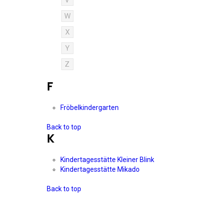
V
W
X
Y
Z
F
Fröbelkindergarten
Back to top
K
Kindertagesstätte Kleiner Blink
Kindertagesstätte Mikado
Back to top