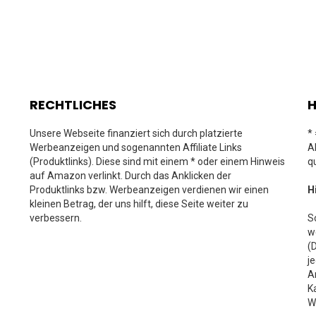
RECHTLICHES
H
Unsere Webseite finanziert sich durch platzierte
*
Werbeanzeigen und sogenannten Affiliate Links
A
(Produktlinks). Diese sind mit einem * oder einem Hinweis
q
auf Amazon verlinkt. Durch das Anklicken der
Produktlinks bzw. Werbeanzeigen verdienen wir einen
H
kleinen Betrag, der uns hilft, diese Seite weiter zu
verbessern.
S
w
(
j
A
K
W