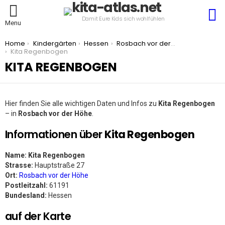
S
Damit Eure Kids sich wohlfühlen
Menu
You are here:
Home
Kindergärten
Hessen
Rosbach vor der Höhe
Kita Regenbogen
KITA REGENBOGEN
Hier finden Sie alle wichtigen Daten und Infos zu
Kita Regenbogen
– in
Rosbach vor der Höhe
.
Informationen über
Kita Regenbogen
Name:
Kita Regenbogen
Strasse:
Hauptstraße 27
Ort:
Rosbach vor der Höhe
Postleitzahl:
61191
Bundesland:
Hessen
auf der Karte