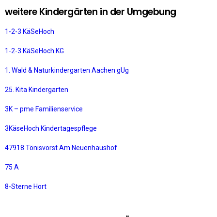
weitere Kindergärten in der Umgebung
1-2-3 KäSeHoch
1-2-3 KäSeHoch KG
1. Wald & Naturkindergarten Aachen gUg
25. Kita Kindergarten
3K – pme Familienservice
3KäseHoch Kindertagespflege
47918 Tönisvorst Am Neuenhaushof
75 A
8-Sterne Hort