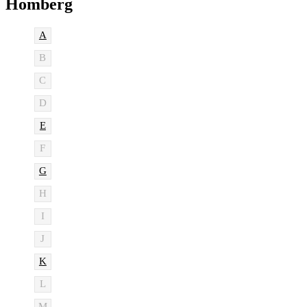
Homberg
A
B
C
D
E
F
G
H
I
J
K
L
M