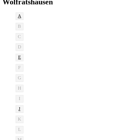
Wolfratshausen
A
B
C
D
E
F
G
H
I
J
K
L
M