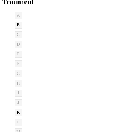
Traunreut
A
B
C
D
E
F
G
H
I
J
K
L
M