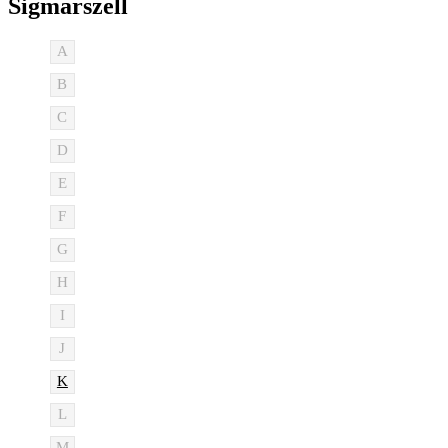
Sigmarszell
A
B
C
D
E
F
G
H
I
J
K
L
M