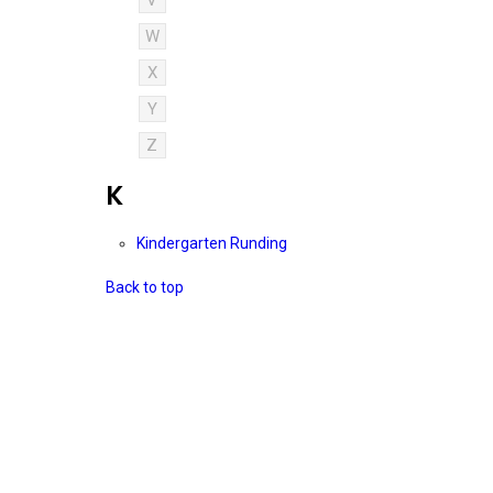
V
W
X
Y
Z
K
Kindergarten Runding
Back to top