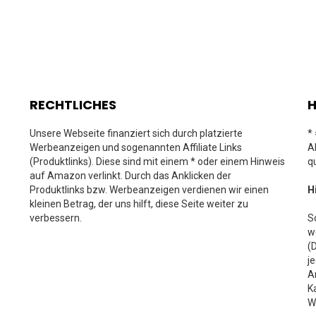
RECHTLICHES
H
Unsere Webseite finanziert sich durch platzierte
*
Werbeanzeigen und sogenannten Affiliate Links
A
(Produktlinks). Diese sind mit einem * oder einem Hinweis
q
auf Amazon verlinkt. Durch das Anklicken der
Produktlinks bzw. Werbeanzeigen verdienen wir einen
H
kleinen Betrag, der uns hilft, diese Seite weiter zu
verbessern.
S
w
(
j
A
K
W