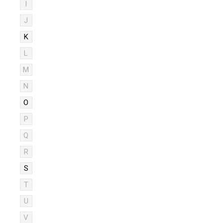
I
J
K
L
M
N
O
P
Q
R
S
T
U
V