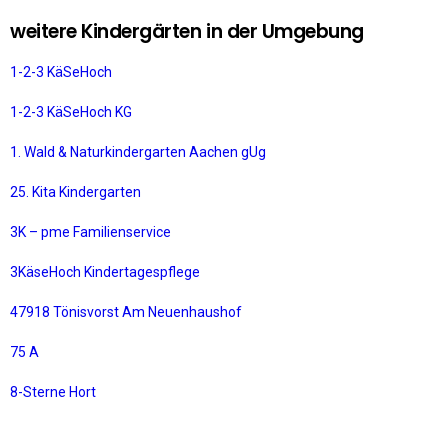
weitere Kindergärten in der Umgebung
1-2-3 KäSeHoch
1-2-3 KäSeHoch KG
1. Wald & Naturkindergarten Aachen gUg
25. Kita Kindergarten
3K – pme Familienservice
3KäseHoch Kindertagespflege
47918 Tönisvorst Am Neuenhaushof
75 A
8-Sterne Hort