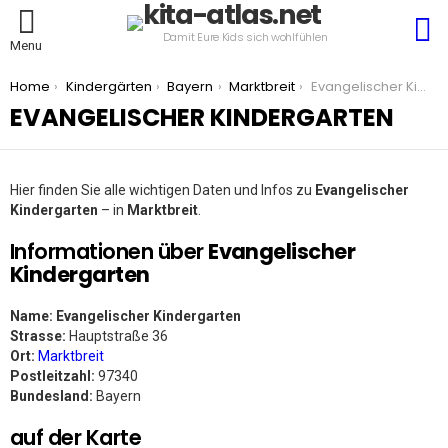
S
Damit Eure Kids sich wohlfühlen
Menu
You are here:
Home
Kindergärten
Bayern
Marktbreit
Evangelischer Kindergarten
EVANGELISCHER KINDERGARTEN
Hier finden Sie alle wichtigen Daten und Infos zu
Evangelischer
Kindergarten
– in
Marktbreit
.
Informationen über
Evangelischer
Kindergarten
Name:
Evangelischer Kindergarten
Strasse:
Hauptstraße 36
Ort:
Marktbreit
Postleitzahl:
97340
Bundesland:
Bayern
auf der Karte