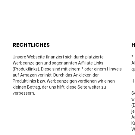
RECHTLICHES
H
Unsere Webseite finanziert sich durch platzierte
*
Werbeanzeigen und sogenannten Affiliate Links
A
(Produktlinks). Diese sind mit einem * oder einem Hinweis
q
auf Amazon verlinkt. Durch das Anklicken der
Produktlinks bzw. Werbeanzeigen verdienen wir einen
H
kleinen Betrag, der uns hilft, diese Seite weiter zu
verbessern.
S
w
(
j
A
K
W