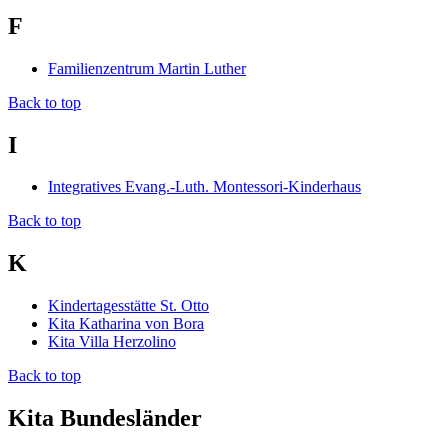
F
Familienzentrum Martin Luther
Back to top
I
Integratives Evang.-Luth. Montessori-Kinderhaus
Back to top
K
Kindertagesstätte St. Otto
Kita Katharina von Bora
Kita Villa Herzolino
Back to top
Kita Bundesländer