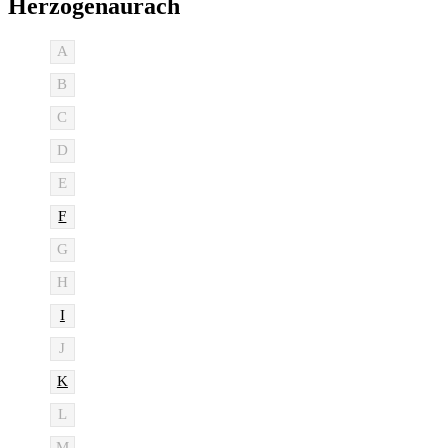
Herzogenaurach
A
B
C
D
E
F
G
H
I
J
K
L
M