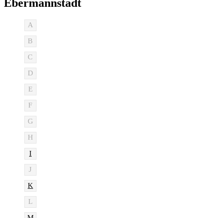
Ebermannstadt
A
B
C
D
E
F
G
H
I
J
K
L
M