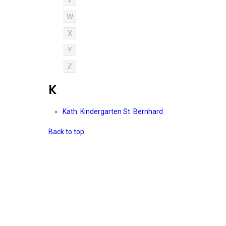
V
W
X
Y
Z
K
Kath. Kindergarten St. Bernhard
Back to top