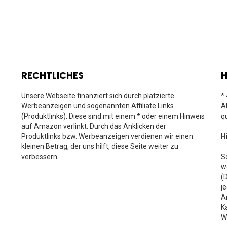
RECHTLICHES
H
Unsere Webseite finanziert sich durch platzierte
*
Werbeanzeigen und sogenannten Affiliate Links
A
(Produktlinks). Diese sind mit einem * oder einem Hinweis
q
auf Amazon verlinkt. Durch das Anklicken der
Produktlinks bzw. Werbeanzeigen verdienen wir einen
H
kleinen Betrag, der uns hilft, diese Seite weiter zu
verbessern.
S
w
(
j
A
K
W