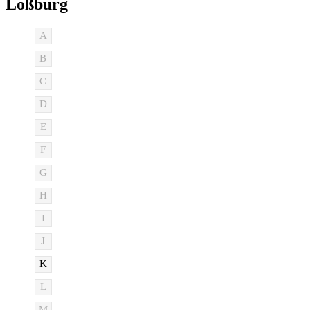
Loßburg
A
B
C
D
E
F
G
H
I
J
K
L
M