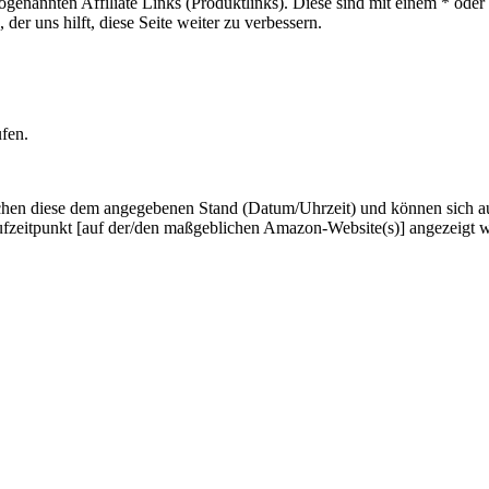
sogenannten Affiliate Links (Produktlinks). Diese sind mit einem * od
er uns hilft, diese Seite weiter zu verbessern.
ufen.
hen diese dem angegebenen Stand (Datum/Uhrzeit) und können sich auf 
ufzeitpunkt [auf der/den maßgeblichen Amazon-Website(s)] angezeigt 