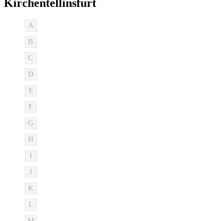
Kirchentellinsfurt
A
B
C
D
E
F
G
H
I
J
K
L
M