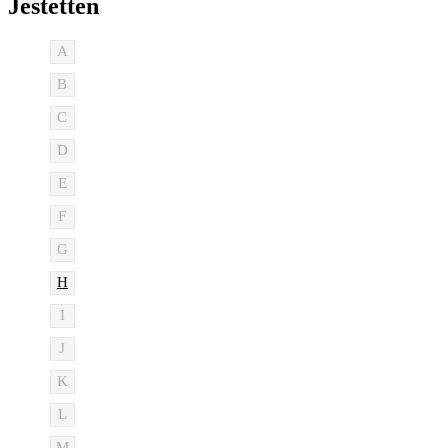
Jestetten
A
B
C
D
E
F
G
H
I
J
K
L
M