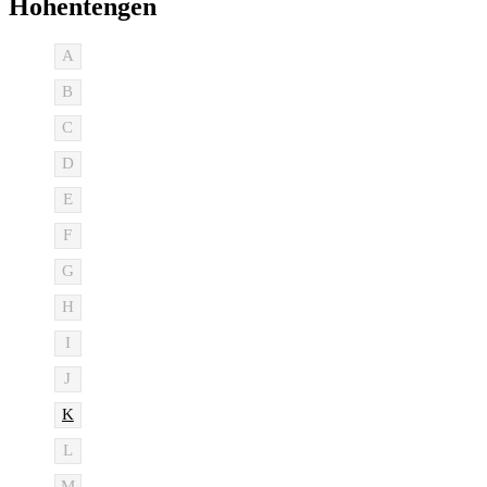
Hohentengen
A
B
C
D
E
F
G
H
I
J
K
L
M