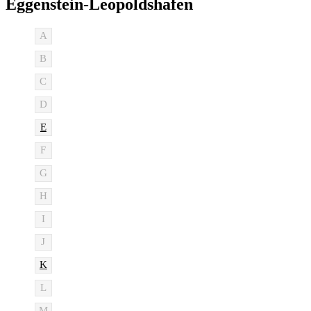
Eggenstein-Leopoldshafen
A
B
C
D
E
F
G
H
I
J
K
L
M