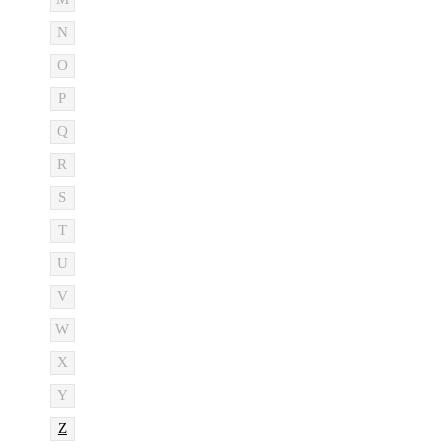
N
O
P
Q
R
S
T
U
V
W
X
Y
Z