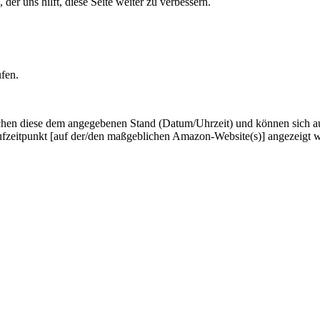
er uns hilft, diese Seite weiter zu verbessern.
ufen.
hen diese dem angegebenen Stand (Datum/Uhrzeit) und können sich auf 
ufzeitpunkt [auf der/den maßgeblichen Amazon-Website(s)] angezeigt 