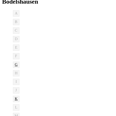
Bodelshausen
A
B
C
D
E
F
G
H
I
J
K
L
M