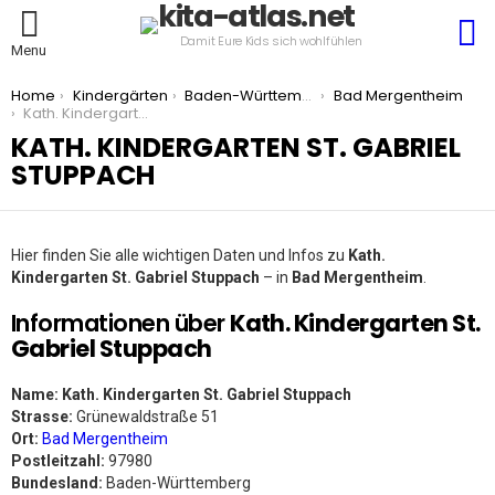
S
Damit Eure Kids sich wohlfühlen
Menu
You are here:
Home
Kindergärten
Baden-Württemberg
Bad Mergentheim
Kath. Kindergarten St. Gabriel Stuppach
KATH. KINDERGARTEN ST. GABRIEL
STUPPACH
Hier finden Sie alle wichtigen Daten und Infos zu
Kath.
Kindergarten St. Gabriel Stuppach
– in
Bad Mergentheim
.
Informationen über
Kath. Kindergarten St.
Gabriel Stuppach
Name:
Kath. Kindergarten St. Gabriel Stuppach
Strasse:
Grünewaldstraße 51
Ort:
Bad Mergentheim
Postleitzahl:
97980
Bundesland:
Baden-Württemberg