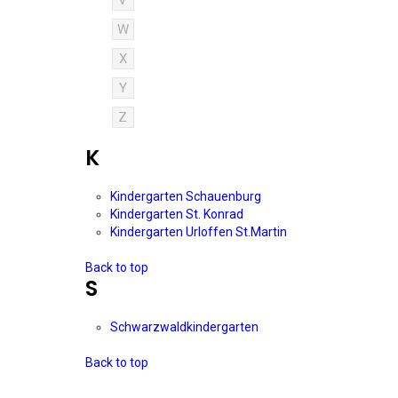
V
W
X
Y
Z
K
Kindergarten Schauenburg
Kindergarten St. Konrad
Kindergarten Urloffen St.Martin
Back to top
S
Schwarzwaldkindergarten
Back to top