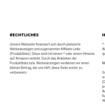
RECHTLICHES
H
Unsere Webseite finanziert sich durch platzierte
*
Werbeanzeigen und sogenannten Affiliate Links
A
(Produktlinks). Diese sind mit einem * oder einem Hinweis
q
auf Amazon verlinkt. Durch das Anklicken der
Produktlinks bzw. Werbeanzeigen verdienen wir einen
H
kleinen Betrag, der uns hilft, diese Seite weiter zu
verbessern.
S
w
(
j
A
K
W