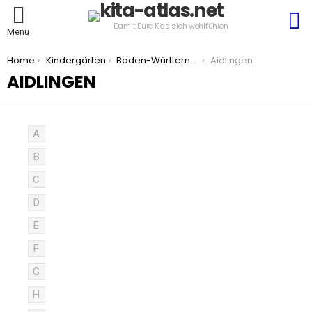
S
Damit Eure Kids sich wohlfühlen
Menu
You are here:
Home
Kindergärten
Baden-Württemberg
Aidlingen
AIDLINGEN
A
B
C
D
E
F
G
H