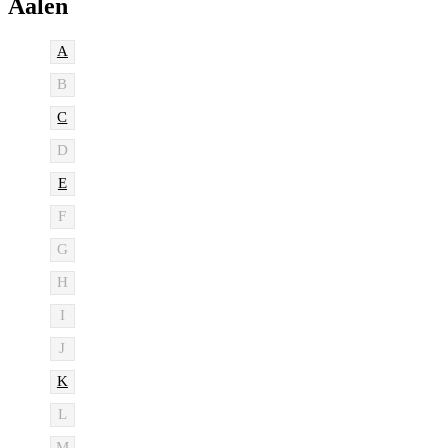
Aalen
A
B
C
D
E
F
G
H
I
J
K
L
M