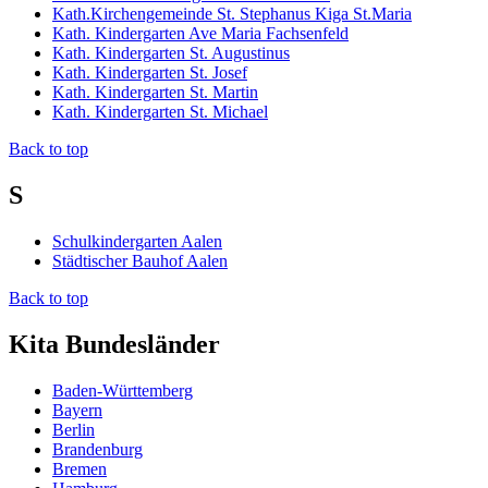
Kath.Kirchengemeinde St. Stephanus Kiga St.Maria
Kath. Kindergarten Ave Maria Fachsenfeld
Kath. Kindergarten St. Augustinus
Kath. Kindergarten St. Josef
Kath. Kindergarten St. Martin
Kath. Kindergarten St. Michael
Back to top
S
Schulkindergarten Aalen
Städtischer Bauhof Aalen
Back to top
Kita Bundesländer
Baden-Württemberg
Bayern
Berlin
Brandenburg
Bremen